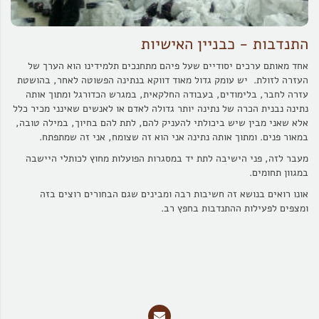
התנדבות - כבניין האישיות
אחד מאותם ערכים יסודיים שעל פיהם מתחנכים תלמידינו הוא הערך של
העזרה לזולת. יש עומק גדול מאוד דווקא בנתינה הפשוטה לאחר, בהושטת
עזרה לחבר, בלימודים, בעבודה החלקאית, במגרש הכדורגל ומתוך אותה
נתינה נבנית הכרה של נתינה יותר גדולה לאדם או לאנשים שאינני מכיר כלל
אלא שאני מבין שיש ביכולתי להעניק להם, לתת להם בחיוך, במילה טובה,
במאור פנים. ומתוך אותה נתינה אני הוא זה שצומח, אני זה שמתפתח.
מעבר לזה, פני הישיבה לתת יד במסגרות הפועלות מחוץ לכותלי היישבה
במגוון תחומים.
אונו רואים בנושא זה חשיבות רבה ומבינים שגם הבחורים רוצים בזה
ומצפים לפעילות ההתנדבות בחפץ רב.